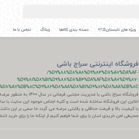
ویژه های تابستان⛱️🍉
دسته بندی کالاها
وبلاگ
تماس با ما
فروشگاه اینترنتی سراج باشی
/%D9%88%D8%A8%D9%84%D8%A7%DA%AF-
%D9%81%D8%B1%D9%88%D8%B4%DA%AF%D8%A7%D9%87-
%D8%A7%DB%8C%D9%86%D8%AA%D8%B1%D9%86%D8%AA%DB%8C
فروشگاه سراج باشی با مدیریت مجتبی ف
انلاین این فروشگاه ساخته شده است و کلیه اجناس موجود این سایت با سال
با کیفیت بالا و قیمت حداقلی و رقابتی عرضه می گردد ما سعی بر این داشته 
محیطی امن خریدی اسان را برای شما فراهم کنیم از اینکه ما را برای خرید انت