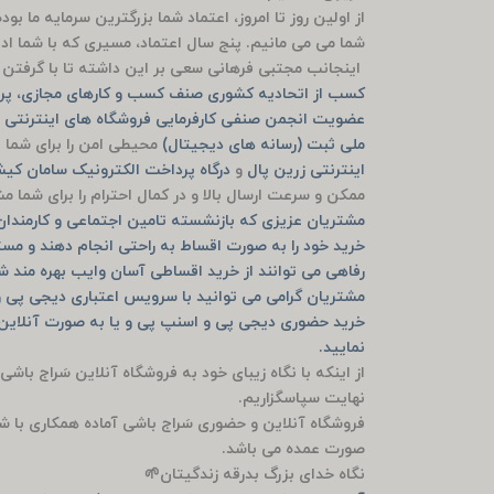
از اولین روز تا امروز، اعتماد شما بزرگترین سرمایه ما ب
شما می می مانیم. پنج سال اعتماد، مسیری که با شما ادام
اینجانب مجتبی فرهانی سعی بر این داشته تا با گرفتن م
کسب از اتحادیه کشوری صنف کسب و کارهای مجازی، پرو
عضویت انجمن صنفی کارفرمایی فروشگاه های اینترنتی ش
ملی ثبت (رسانه های دیجیتال)
محیطی امن را برای شما ف
اینترنتی زرین پال
و
درگاه پرداخت الکترونیک سامان ک
ممکن و سرعت ارسال بالا و در کمال احترام را برای شما 
مشتریان عزیزی که بازنشسته تامین اجتماعی و کارمندان ب
خرید خود را به صورت اقساط به راحتی انجام دهند و مست
رفاهی می توانند از خرید اقساطی آسان وایب بهره مند ش
مشتریان گرامی می توانید با سرویس اعتباری دیجی پی و
نمایید.
از اینکه با نگاه زیبای خود به فروشگاه آنلاین سَراج باشی
نهایت سپاسگزاریم.
فروشگاه آنلاین و حضوری سَراج باشی آماده همکاری با ش
صورت عمده می باشد.
نگاه خدای بزرگ بدرقه زندگیتان🌱