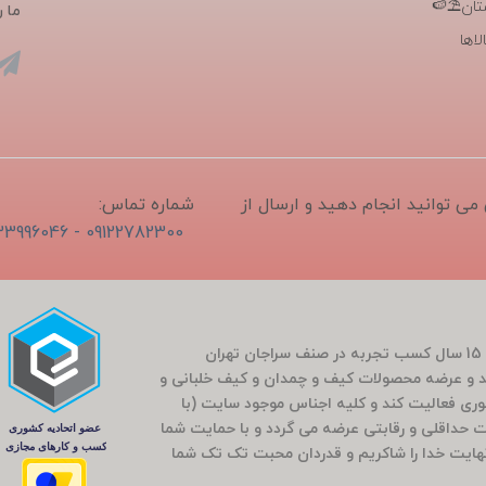
تان⛱️🍉
ما ر
اها
1405/04/1 ثبت و سفارش می توانید انجام دهید و ارسال از
شماره تماس:
09122782300 - 02133996046
فروشگاه سَراج باشی در بَهار سال 1400 (کارمندی که بعد از 15 سال کسب تجربه در صنف سراجان تهران
و عرضه محصولات کیف و چمدان و کیف خلبانی و
ضوری فعالیت کند و کلیه اجناس موجود سایت (با
مت حداقلی و رقابتی عرضه می گردد و با حمایت شما
راج باشی 5 ساله شد که بی نهایت خدا را شاکریم و قدردان محبت تک تک شما