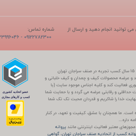
1405/04/1 ثبت و سفارش می توانید انجام دهید و ارسال از
شماره تماس:
09122782300 - 02133996046
فروشگاه سَراج باشی در بَهار سال 1400 (کارمندی که بعد از 15 سال کسب تجربه در صنف سراجان تهران
و عرضه محصولات کیف و چمدان و کیف خلبانی و
ضوری فعالیت کند و کلیه اجناس موجود سایت (با
مت حداقلی و رقابتی عرضه می گردد و با حمایت شما
راج باشی 5 ساله شد که بی نهایت خدا را شاکریم و قدردان محبت تک تک شما
وده است. ما همچنان با عشق، کیفیت و تعهد، در کنار
ه داره...
جوزهای معتبر فعالیت اینترنتی مانند
پروانه
انه کسب از اتحادیه صنف سراجان تهران
،
گواهی