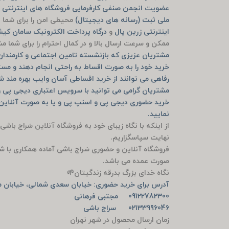
عضویت انجمن صنفی کارفرمایی فروشگاه های اینترنتی ش
ملی ثبت (رسانه های دیجیتال)
محیطی امن را برای شما ف
اینترنتی زرین پال
و
درگاه پرداخت الکترونیک سامان ک
ممکن و سرعت ارسال بالا و در کمال احترام را برای شما 
مشتریان عزیزی که بازنشسته تامین اجتماعی و کارمندان ب
خرید خود را به صورت اقساط به راحتی انجام دهند و مست
رفاهی می توانند از خرید اقساطی آسان وایب بهره مند ش
مشتریان گرامی می توانید با سرویس اعتباری دیجی پی و
نمایید.
از اینکه با نگاه زیبای خود به فروشگاه آنلاین سَراج باشی
نهایت سپاسگزاریم.
فروشگاه آنلاین و حضوری سَراج باشی آماده همکاری با ش
صورت عمده می باشد.
نگاه خدای بزرگ بدرقه زندگیتان🌱
آدرس برای خرید حضوری: خیابان سعدی شمالی، خیابان من
09122782300 مجتبی فرهانی
02133996046 سراج باشی
زمان ارسال محصول در شهر تهران