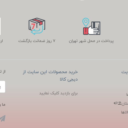
پرداخت در محل شهر تهران
۷ روز ضمانت بازگشت
ار
یت
خرید محصولات این سایت از
از 
دیجی کالا
برای بازدید کلیک نمایید
تان⛱️🍉
ما ر
اها